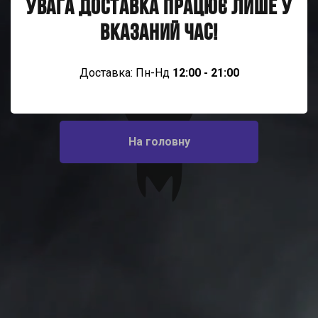
УВАГА ДОСТАВКА ПРАЦЮЄ ЛИШЕ У
ВКАЗАНИЙ ЧАС!
ДЯКУЄМО!
Найближчим часом наш менеджер зв`яжеться з Вами
Доставка: Пн-Нд
12:00 - 21:00
для обговорення деталей
На головну